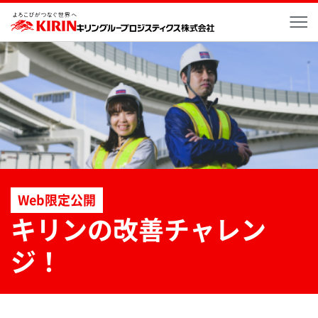
メ
Web限定公開
キリンの改善チャレン
ジ！