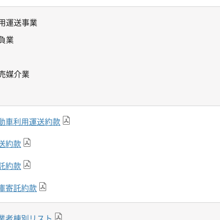
用運送事業
負業
売媒介業
動車利用運送約款
送約款
託約款
庫寄託約款
業者棟別リスト